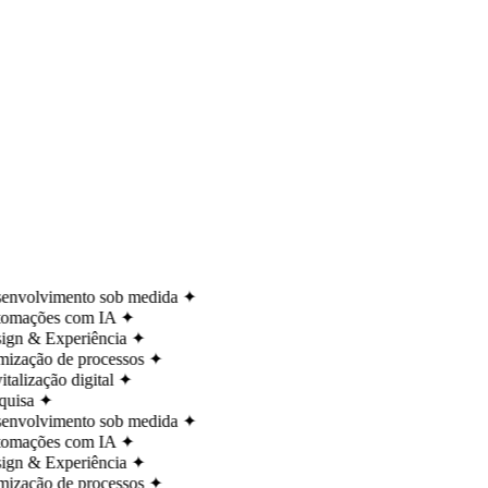
nvolvimento sob medida
✦
omações com IA
✦
gn & Experiência
✦
ização de processos
✦
talização digital
✦
uisa
✦
nvolvimento sob medida
✦
omações com IA
✦
gn & Experiência
✦
ização de processos
✦