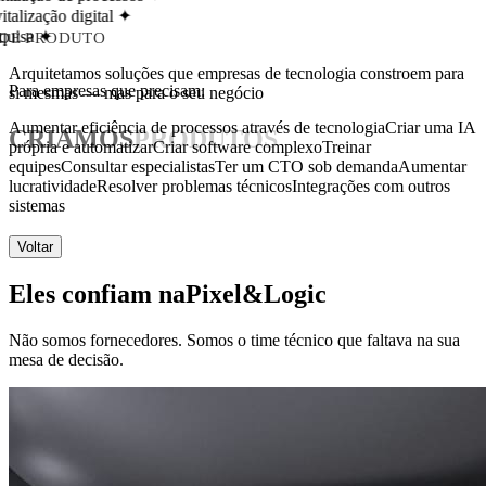
talização digital
✦
uisa
✦
 DE PRODUTO
Arquitetamos soluções que empresas de tecnologia constroem para
Para empresas que precisam:
si mesmas — mas para o seu negócio
Aumentar eficiência de processos através de tecnologia
Criar uma IA
CRIAMOS
PRODUTOS
própria e automatizar
Criar software complexo
Treinar
equipes
Consultar especialistas
Ter um CTO sob demanda
Aumentar
lucratividade
Resolver problemas técnicos
Integrações com outros
sistemas
Voltar
Eles confiam na
Pixel&Logic
Não somos fornecedores. Somos o time técnico que faltava na sua
mesa de decisão.